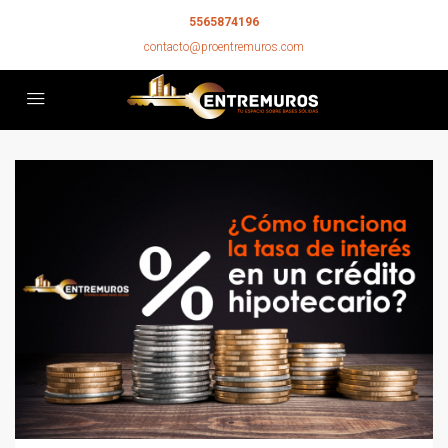
5565874196
contacto@proentremuros.com