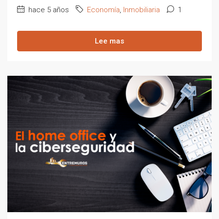
hace 5 años
Economía
,
Inmobiliaria
1
Lee mas