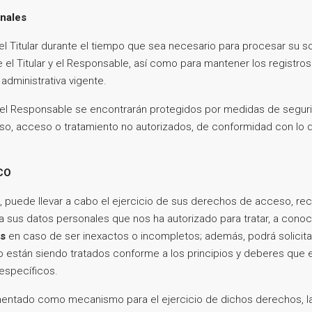
onales
 Titular durante el tiempo que sea necesario para procesar su sol
re el Titular y el Responsable, así como para mantener los registros
 administrativa vigente.
 el Responsable se encontrarán protegidos por medidas de segurid
 uso, acceso o tratamiento no autorizados, de conformidad con lo 
RCO
, puede llevar a cabo el ejercicio de sus derechos de acceso, rec
a sus datos personales que nos ha autorizado para tratar, a conoce
os
en caso de ser inexactos o incompletos; además, podrá solicit
 están siendo tratados conforme a los principios y deberes que e
específicos.
tado como mecanismo para el ejercicio de dichos derechos, la p