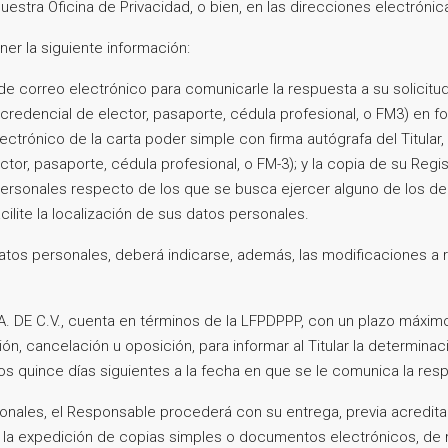
 nuestra Oficina de Privacidad, o bien, en las direcciones electrón
ner la siguiente información:
n de correo electrónico para comunicarle la respuesta a su solicitud
redencial de elector, pasaporte, cédula profesional, o FM3) en fot
ectrónico de la carta poder simple con firma autógrafa del Titular
ector, pasaporte, cédula profesional, o FM-3); y la copia de su Reg
 personales respecto de los que se busca ejercer alguno de los 
lite la localización de sus datos personales.
datos personales, deberá indicarse, además, las modificaciones a 
 C.V., cuenta en términos de la LFPDPPP, con un plazo máximo d
ión, cancelación u oposición, para informar al Titular la determina
s quince días siguientes a la fecha en que se le comunica la respu
nales, el Responsable procederá con su entrega, previa acreditaci
la expedición de copias simples o documentos electrónicos, de ma