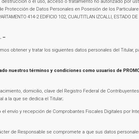
n, destrucción o el uso, acceso o tratamiento no autorizado por u
 de Protección de Datos Personales en Posesión de los Particular
ARTAMENTO 414-2 EDIFICIO 102, CUAUTITLAN IZCALLI, ESTADO DE M
. –
obtener y tratar los siguientes datos personales del Titular, pa
tado nuestros términos y condiciones como usuarios de PRO
cimiento, domicilio, clave del Registro Federal de Contribuyentes
l a la que se dedica el Titular;
 el envío y recepción de Comprobantes Fiscales Digitales por Int
cter de Responsable se compromete a que sus datos personales 