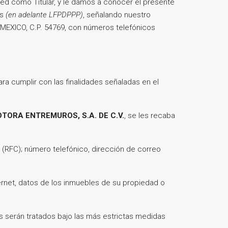
sted como Titular, y le damos a conocer el presente
es
(en adelante LFPDPPP)
, señalando nuestro
EXICO, C.P. 54769, con números telefónicos
ra cumplir con las finalidades señaladas en el
MOTORA ENTREMUROS, S.A. DE C.V.
, se les recaba
 (RFC); número telefónico, dirección de correo
ernet, datos de los inmuebles de su propiedad o
serán tratados bajo las más estrictas medidas