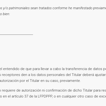
ros y/o patrimoniales sean tratados conforme he manifestado previame
 o bien:
_______________________
ntendido de que para llevar a cabo la transferencia de datos per
s receptores den a los datos personales del Titular deberá ajustar
utorización por el Titular en su caso, previamente.
 requiere de autorización ni confirmación de dicho Titular para re
os en el artículo 37 de la LFPDPPP, o en cualquier otro caso de ex