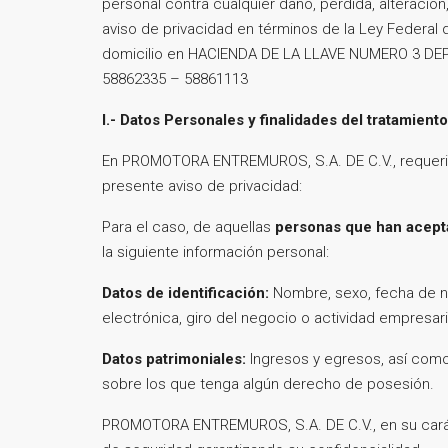
personal contra cualquier daño, pérdida, alteració
aviso de privacidad en términos de la Ley Federal
domicilio en HACIENDA DE LA LLAVE NUMERO 3 DEP
58862335 – 58861113
I.- Datos Personales y finalidades del tratamiento
En PROMOTORA ENTREMUROS, S.A. DE C.V., requerimos 
presente aviso de privacidad:
Para el caso, de aquellas
personas que han acep
la siguiente información personal:
Datos de identificación:
Nombre, sexo, fecha de na
electrónica, giro del negocio o actividad empresaria
Datos patrimoniales:
Ingresos y egresos, así como
sobre los que tenga algún derecho de posesión.
PROMOTORA ENTREMUROS, S.A. DE C.V., en su cará