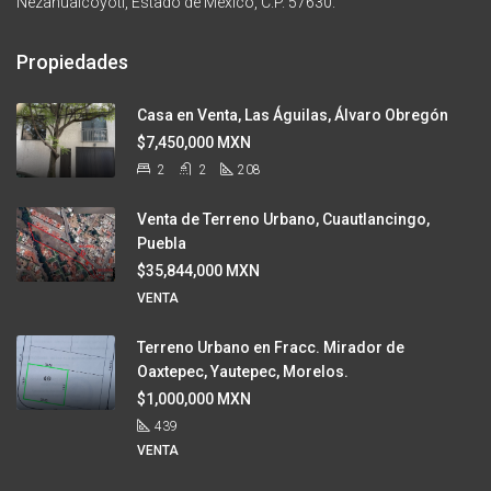
Nezahualcoyótl, Estado de México, C.P. 57630.
Propiedades
Casa en Venta, Las Águilas, Álvaro Obregón
$7,450,000 MXN
2
2
208
Venta de Terreno Urbano, Cuautlancingo,
Puebla
$35,844,000 MXN
VENTA
Terreno Urbano en Fracc. Mirador de
Oaxtepec, Yautepec, Morelos.
$1,000,000 MXN
439
VENTA