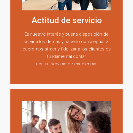
Actitud de servicio
Es nuestro interés y buena disposición de
servir a los demás y hacerlo con alegría. Si
queremos atraer y fidelizar a los clientes es
fundamental contar
con un servicio de excelencia.