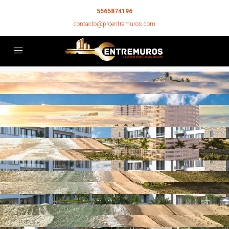
5565874196
contacto@proentremuros.com