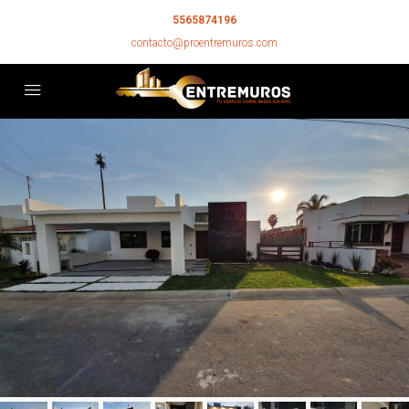
5565874196
contacto@proentremuros.com