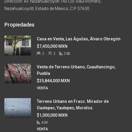
Dirección: Av. Nezahualcoyótl 140 Col. Raúl Romero,
Nezahualcoyótl, Estado de México, C.P. 57630.
Propiedades
Casa en Venta, Las Águilas, Álvaro Obregón
$7,450,000 MXN
2
2
208
Venta de Terreno Urbano, Cuautlancingo,
Puebla
$35,844,000 MXN
VENTA
Terreno Urbano en Fracc. Mirador de
Oaxtepec, Yautepec, Morelos.
$1,000,000 MXN
439
VENTA