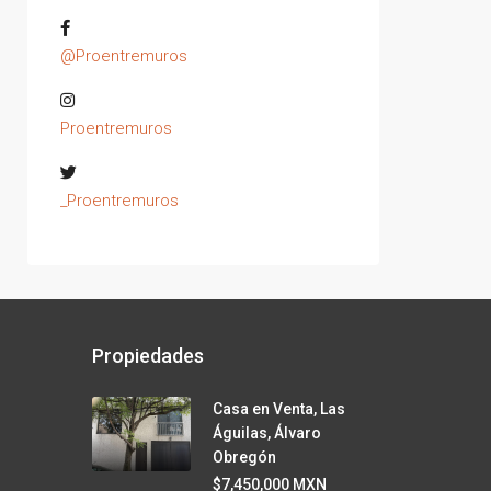
@Proentremuros
Proentremuros
_Proentremuros
Propiedades
Casa en Venta, Las
Águilas, Álvaro
Obregón
$7,450,000 MXN