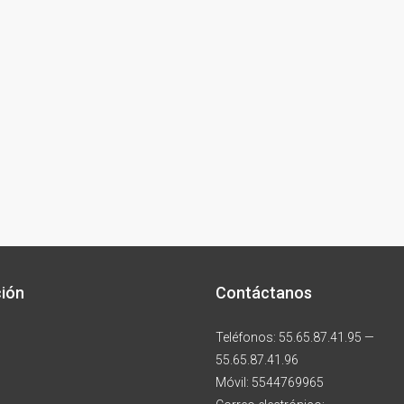
ión
Contáctanos
Teléfonos: 55.65.87.41.95 —
55.65.87.41.96
Móvil: 5544769965