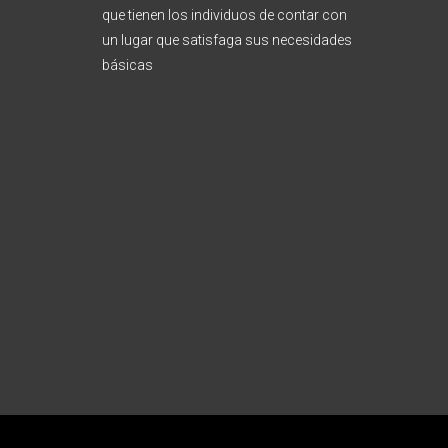
que tienen los individuos de contar con
un lugar que satisfaga sus necesidades
básicas