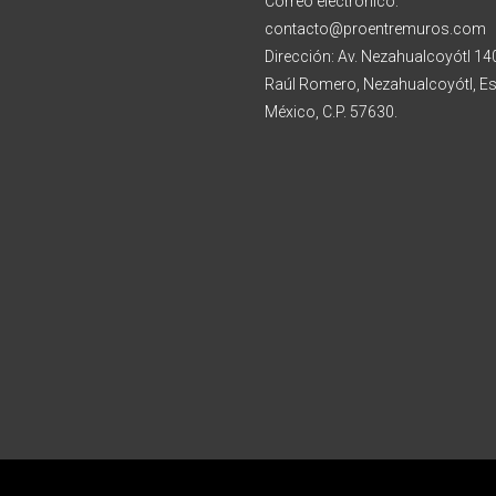
Correo electrónico:
contacto@proentremuros.com
Dirección: Av. Nezahualcoyótl 140
Raúl Romero, Nezahualcoyótl, E
México, C.P. 57630.