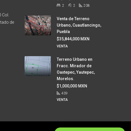
2
2
208
 Col.
Venta de Terreno
stado de
Urbano, Cuautlancingo,
Puebla
$35,844,000 MXN
VENTA
Terreno Urbano en
Fracc. Mirador de
Oaxtepec, Yautepec,
Morelos.
$1,000,000 MXN
439
VENTA